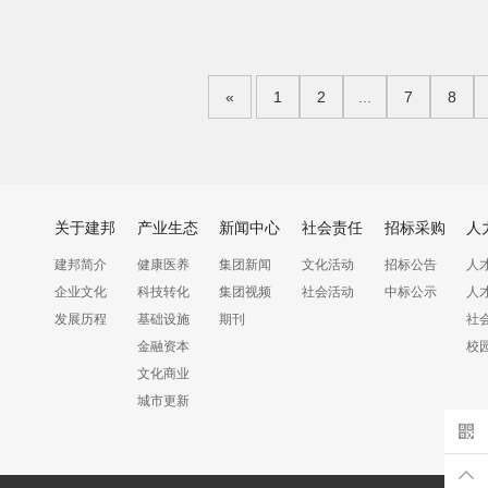
«
1
2
...
7
8
关于建邦
产业生态
新闻中心
社会责任
招标采购
人
建邦简介
健康医养
集团新闻
文化活动
招标公告
人
企业文化
科技转化
集团视频
社会活动
中标公示
人
发展历程
基础设施
期刊
社
金融资本
校
文化商业
城市更新