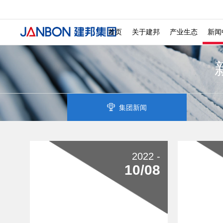
发展历程 ———
投诉检举 ———
社会招聘 ———
校
文化商业 ———
城
首页
关于建邦
产业生态
新闻
集团新闻
2022 -
10/08