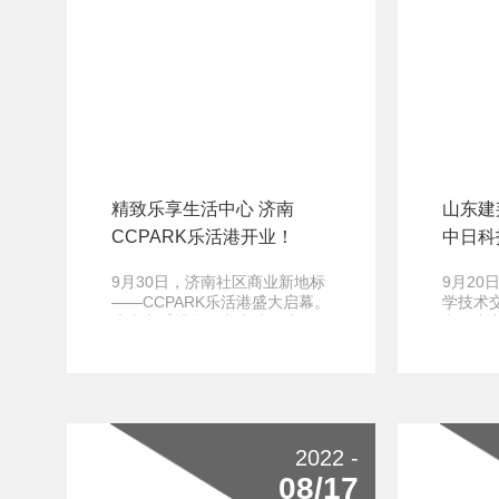
精致乐享生活中心 济南
山东建
CCPARK乐活港开业！
中日科
9月30日，济南社区商业新地标
9月20
——CCPARK乐活港盛大启幕。
学技术
济南市舜耕街道办事处经济发展
文化中心
服务中心负责人叶蔚
中日科
2022 -
08/17