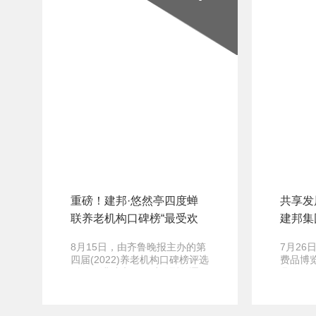
重磅！建邦·悠然亭四度蝉
共享发
联养老机构口碑榜“最受欢
建邦集
迎养老机构”！
商暨旅
8月15日，由齐鲁晚报主办的第
7月26
四届(2022)养老机构口碑榜评选
费品博
活动圆满结束。经过激烈角逐，
县人民
21家养老机构最
举办以