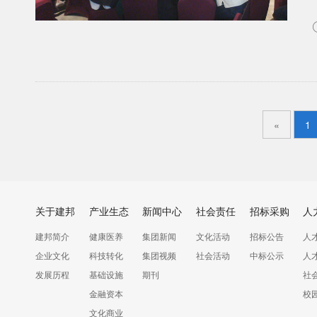
«
1
关于建邦
产业生态
新闻中心
社会责任
招标采购
人
建邦简介
健康医养
集团新闻
文化活动
招标公告
人
企业文化
科技转化
集团视频
社会活动
中标公示
人
发展历程
基础设施
期刊
社
金融资本
校
文化商业