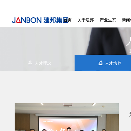
发展历程 ———
投诉检举 ———
社会招聘 ———
校
文化商业 ———
城
首页
关于建邦
产业生态
新闻
T
人才理念
人才培养